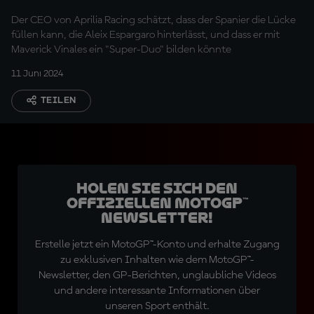
Der CEO von Aprilia Racing schätzt, dass der Spanier die Lücke
füllen kann, die Aleix Espargaro hinterlässt, und dass er mit
Maverick Vinales ein "Super-Duo" bilden könnte
11 Juni 2024
TEILEN
Holen Sie sich den
offiziellen MotoGP™
Newsletter!
Erstelle jetzt ein MotoGP™-Konto und erhalte Zugang
zu exklusiven Inhalten wie dem MotoGP™-
Newsletter, den GP-Berichten, unglaubliche Videos
und andere interessante Informationen über
unseren Sport enthält.