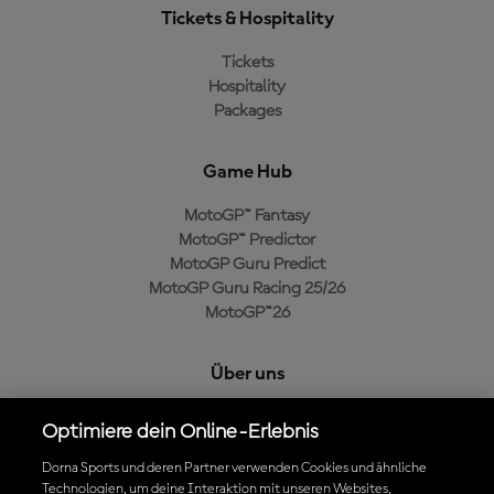
Tickets & Hospitality
Tickets
Hospitality
Packages
Game Hub
MotoGP™ Fantasy
MotoGP™ Predictor
MotoGP Guru Predict
MotoGP Guru Racing 25/26
MotoGP™26
Über uns
MotoGP Group
Optimiere dein Online-Erlebnis
Cookie-Richtlinien
Geschäftsbedingungen
Dorna Sports und deren Partner verwenden Cookies und ähnliche
Technologien, um deine Interaktion mit unseren Websites,
Datenschutzrichtlinien