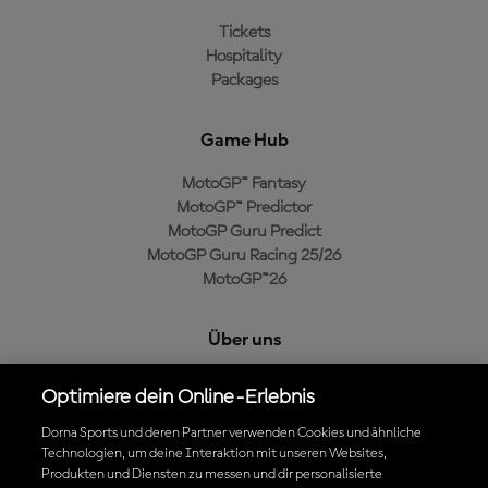
Tickets
Hospitality
Packages
Game Hub
MotoGP™ Fantasy
MotoGP™ Predictor
MotoGP Guru Predict
MotoGP Guru Racing 25/26
MotoGP™26
Über uns
MotoGP Group
Optimiere dein Online-Erlebnis
Cookie-Richtlinien
Geschäftsbedingungen
Dorna Sports und deren Partner verwenden Cookies und ähnliche
Technologien, um deine Interaktion mit unseren Websites,
Datenschutzrichtlinien
Produkten und Diensten zu messen und dir personalisierte
Kaufrichtlinie