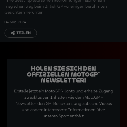
"The Beast" spielte seine Titelhoffnungen nach einem
magischen Sieg beim British GP vor einigen berühmten
Gesichtern herunter
04 Aug. 2024
TEILEN
Holen Sie sich den
offiziellen MotoGP™
Newsletter!
Erstelle jetzt ein MotoGP™-Konto und erhalte Zugang
zu exklusiven Inhalten wie dem MotoGP™-
Newsletter, den GP-Berichten, unglaubliche Videos
und andere interessante Informationen über
unseren Sport enthält.