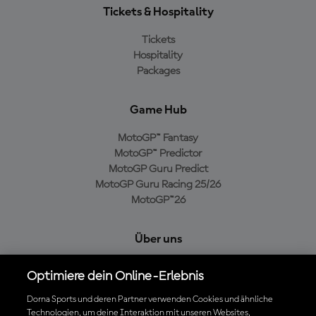
Tickets & Hospitality
Tickets
Hospitality
Packages
Game Hub
MotoGP™ Fantasy
MotoGP™ Predictor
MotoGP Guru Predict
MotoGP Guru Racing 25/26
MotoGP™26
Über uns
MotoGP Group
Optimiere dein Online-Erlebnis
Cookie-Richtlinien
Geschäftsbedingungen
Dorna Sports und deren Partner verwenden Cookies und ähnliche
Technologien, um deine Interaktion mit unseren Websites,
Datenschutzrichtlinien