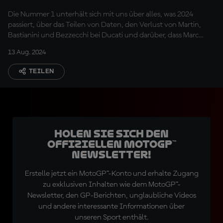
Marquez' Wechsel 2025
Die Nummer 1 unterhält sich mit uns über alles, was 2024
passiert, über das Teilen von Daten, den Verlust von Martin,
Bastianini und Bezzecchi bei Ducati und darüber, dass Marc
Marquez nächste Saison sein Teamkollege wird.
13 Aug. 2024
TEILEN
Holen Sie sich den
offiziellen MotoGP™
Newsletter!
Erstelle jetzt ein MotoGP™-Konto und erhalte Zugang
zu exklusiven Inhalten wie dem MotoGP™-
Newsletter, den GP-Berichten, unglaubliche Videos
und andere interessante Informationen über
unseren Sport enthält.