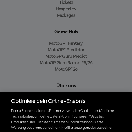
Tickets
Hospitality
Packages
Game Hub
MotoGP™ Fantasy
MotoGP™ Predictor
MotoGP Guru Predict
MotoGP Guru Racing 25/26
MotoGP™26
Über uns
MotoGP Group
Optimiere dein Online-Erlebnis
Cookie-Richtlinien
Geschäftsbedingungen
Dorna Sports und deren Partner verwenden Cookies und ähnliche
Technologien, um deine Interaktion mit unseren Websites,
Datenschutzrichtlinien
Produkten und Diensten zu messen und dir personalisierte
Kaufrichtlinie
Werbung basierend auf deinem Profil anzuzeigen, das aus deinen