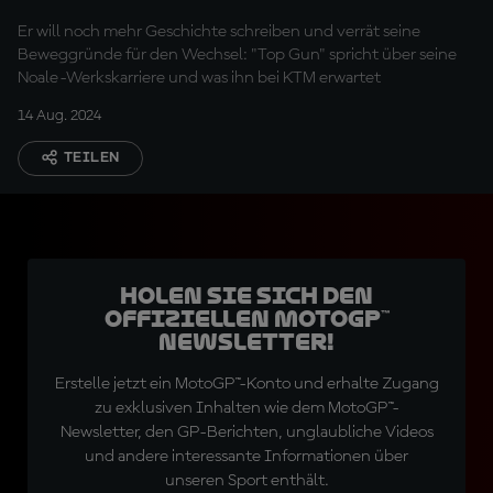
Wechsel
Er will noch mehr Geschichte schreiben und verrät seine
Beweggründe für den Wechsel: "Top Gun" spricht über seine
Noale-Werkskarriere und was ihn bei KTM erwartet
14 Aug. 2024
TEILEN
Holen Sie sich den
offiziellen MotoGP™
Newsletter!
Erstelle jetzt ein MotoGP™-Konto und erhalte Zugang
zu exklusiven Inhalten wie dem MotoGP™-
Newsletter, den GP-Berichten, unglaubliche Videos
und andere interessante Informationen über
unseren Sport enthält.