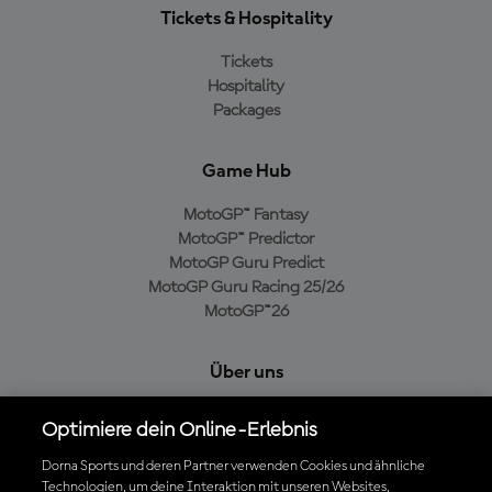
Tickets & Hospitality
Tickets
Hospitality
Packages
Game Hub
MotoGP™ Fantasy
MotoGP™ Predictor
MotoGP Guru Predict
MotoGP Guru Racing 25/26
MotoGP™26
Über uns
MotoGP Group
Optimiere dein Online-Erlebnis
Cookie-Richtlinien
Geschäftsbedingungen
Dorna Sports und deren Partner verwenden Cookies und ähnliche
Technologien, um deine Interaktion mit unseren Websites,
Datenschutzrichtlinien