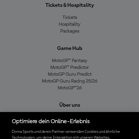
Tickets & Hospitality
Tickets
Hospitality
Packages
Game Hub
MotoGP™ Fantasy
MotoGP™ Predictor
MotoGP Guru Predict
MotoGP Guru Racing 25/26
MotoGP™26
Über uns
MotoGP Group
Optimiere dein Online-Erlebnis
Cookie-Richtlinien
Geschäftsbedingungen
Dorna Sports und deren Partner verwenden Cookies und ähnliche
Technologien, um deine Interaktion mit unseren Websites,
Datenschutzrichtlinien