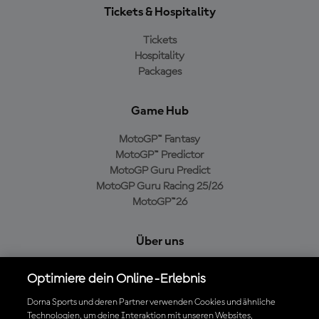
Tickets & Hospitality
Tickets
Hospitality
Packages
Game Hub
MotoGP™ Fantasy
MotoGP™ Predictor
MotoGP Guru Predict
MotoGP Guru Racing 25/26
MotoGP™26
Über uns
MotoGP Group
Optimiere dein Online-Erlebnis
Cookie-Richtlinien
Geschäftsbedingungen
Dorna Sports und deren Partner verwenden Cookies und ähnliche
Technologien, um deine Interaktion mit unseren Websites,
Datenschutzrichtlinien