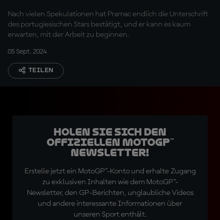
kann"
Nach vielen Spekulationen hat Pramac endlich die Unterschrift
des portugiesischen Stars bestätigt, und er kann es kaum
erwarten, mit der Arbeit zu beginnen.
05 Sept. 2024
TEILEN
Holen Sie sich den
offiziellen MotoGP™
Newsletter!
Erstelle jetzt ein MotoGP™-Konto und erhalte Zugang
zu exklusiven Inhalten wie dem MotoGP™-
Newsletter, den GP-Berichten, unglaubliche Videos
und andere interessante Informationen über
unseren Sport enthält.