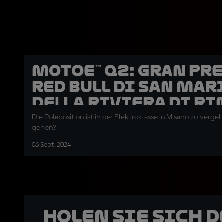
MotoE™ Q2: Gran Pr
Red Bull di San Mar
della Riviera di R
Die Poleposition ist in der Elektroklasse in Misano zu verge
gehen?
06 Sept. 2024
Holen Sie sich 