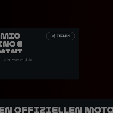
emio
TEILEN
ino e
imini
ben! An wen wird sie
den offiziellen Mot