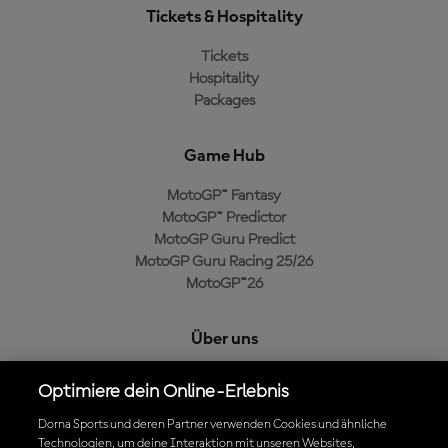
Tickets & Hospitality
Tickets
Hospitality
Packages
Game Hub
MotoGP™ Fantasy
MotoGP™ Predictor
MotoGP Guru Predict
MotoGP Guru Racing 25/26
MotoGP™26
Über uns
MotoGP Group
Optimiere dein Online-Erlebnis
Cookie-Richtlinien
Geschäftsbedingungen
Dorna Sports und deren Partner verwenden Cookies und ähnliche
Technologien, um deine Interaktion mit unseren Websites,
Datenschutzrichtlinien