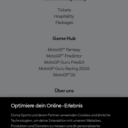
Tickets
Hospitality
Packages
Game Hub
MotoGP™ Fantasy
MotoGP™ Predictor
MotoGP Guru Predict
MotoGP Guru Racing 25/26
MotoGP™26
Über uns
MotoGP Group
Optimiere dein Online-Erlebnis
Cookie-Richtlinien
Geschäftsbedingungen
Dorna Sports und deren Partner verwenden Cookies und ähnliche
Technologien, um deine Interaktion mit unseren Websites,
Datenschutzrichtlinien
Produkten und Diensten zu messen und dir personalisierte
Kaufrichtlinie