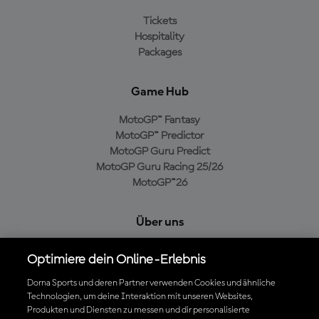
Tickets
Hospitality
Packages
Game Hub
MotoGP™ Fantasy
MotoGP™ Predictor
MotoGP Guru Predict
MotoGP Guru Racing 25/26
MotoGP™26
Über uns
MotoGP Group
Optimiere dein Online-Erlebnis
Cookie-Richtlinien
Geschäftsbedingungen
Dorna Sports und deren Partner verwenden Cookies und ähnliche
Technologien, um deine Interaktion mit unseren Websites,
Datenschutzrichtlinien
Produkten und Diensten zu messen und dir personalisierte
Kaufrichtlinie