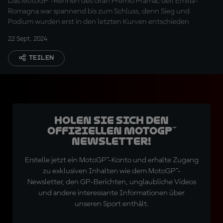
Das MotoGP™-Rennen des Gran Premio Pramac dell’Emilia-
Romagna war spannend bis zum Schluss, denn Sieg und
Podium wurden erst in den letzten Kurven entschieden
22 Sept. 2024
TEILEN
Holen Sie sich den
offiziellen MotoGP™
Newsletter!
Erstelle jetzt ein MotoGP™-Konto und erhalte Zugang
zu exklusiven Inhalten wie dem MotoGP™-
Newsletter, den GP-Berichten, unglaubliche Videos
und andere interessante Informationen über
unseren Sport enthält.