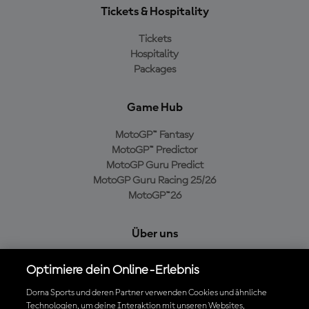
Tickets & Hospitality
Tickets
Hospitality
Packages
Game Hub
MotoGP™ Fantasy
MotoGP™ Predictor
MotoGP Guru Predict
MotoGP Guru Racing 25/26
MotoGP™26
Über uns
MotoGP Group
Optimiere dein Online-Erlebnis
Cookie-Richtlinien
Geschäftsbedingungen
Dorna Sports und deren Partner verwenden Cookies und ähnliche
Technologien, um deine Interaktion mit unseren Websites,
Datenschutzrichtlinien