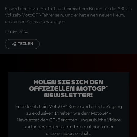
Motegi verabschiedet
Es wird der letzte Auftritt auf heimischem Boden für die #30 als
Vollzeit-MotoGP™-Fahrer sein, und er hat einen neuen Helm,
um diesen Anlass zu würdigen
03 Okt. 2024
TEILEN
Holen Sie sich den
offiziellen MotoGP™
Newsletter!
Erstelle jetzt ein MotoGP™-Konto und erhalte Zugang
zu exklusiven Inhalten wie dem MotoGP™-
Newsletter, den GP-Berichten, unglaubliche Videos
und andere interessante Informationen über
unseren Sport enthält.