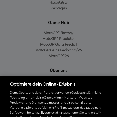
Hospitality
Packages
Game Hub
MotoGP™ Fantasy
MotoGP™ Predictor
MotoGP Guru Predict
MotoGP Guru Racing 25/26
MotoGP™26
Über uns
MotoGP Group
Optimiere dein Online-Erlebnis
Cookie-Richtlinien
Geschäftsbedingungen
Dorna Sports und deren Partner verwenden Cookies und ähnliche
Technologien, um deine Interaktion mit unseren Websites,
Datenschutzrichtlinien
Produkten und Diensten zu messen und dir personalisierte
Kaufrichtlinie
Werbung basierend auf deinem Profil anzuzeigen, das aus deinen
Surfgewohnheiten (z. B. den von dir angesehenen Seiten) erstellt