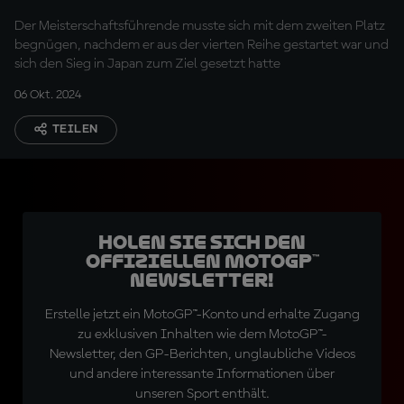
hat
Der Meisterschaftsführende musste sich mit dem zweiten Platz
begnügen, nachdem er aus der vierten Reihe gestartet war und
sich den Sieg in Japan zum Ziel gesetzt hatte
06 Okt. 2024
TEILEN
Holen Sie sich den
offiziellen MotoGP™
Newsletter!
Erstelle jetzt ein MotoGP™-Konto und erhalte Zugang
zu exklusiven Inhalten wie dem MotoGP™-
Newsletter, den GP-Berichten, unglaubliche Videos
und andere interessante Informationen über
unseren Sport enthält.