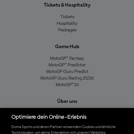
Tickets & Hospitality
Tickets
Hospitality
Packages
Game Hub
MotoGP™ Fantasy
MotoGP™ Predictor
MotoGP Guru Predict
MotoGP Guru Racing 25/26
MotoGP™26
Über uns
MotoGP Group
Optimiere dein Online-Erlebnis
Cookie-Richtlinien
Geschäftsbedingungen
Dorna Sports und deren Partner verwenden Cookies und ähnliche
Technologien, um deine Interaktion mit unseren Websites,
Datenschutzrichtlinien