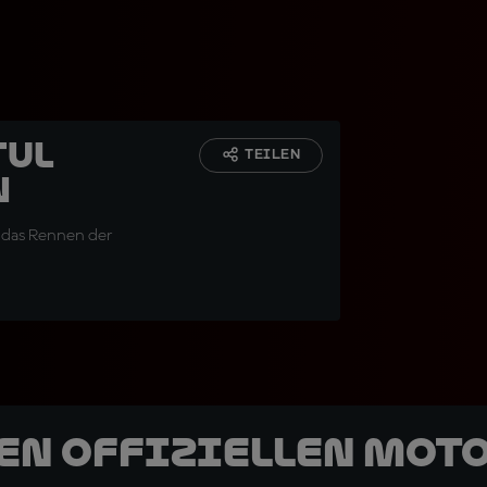
tul
TEILEN
n
r das Rennen der
den offiziellen Mot