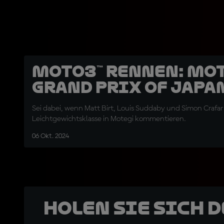
Moto3™ Rennen: Mo
Grand Prix of Japa
Sei dabei, wenn Matt Birt, Louis Suddaby und Simon Crafa
Leichtgewichtsklasse in Motegi kommentieren.
06 Okt. 2024
Holen Sie sich 