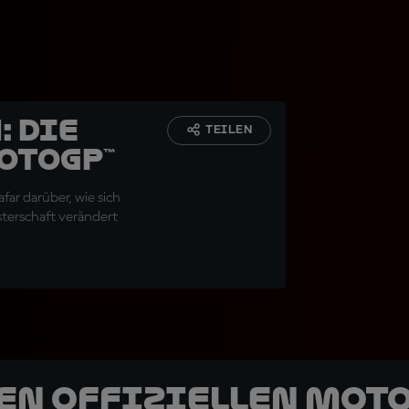
: Die
TEILEN
otoGP™
far darüber, wie sich
sterschaft verändert
den offiziellen Mot