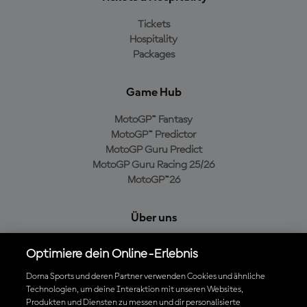
Tickets
Hospitality
Packages
Game Hub
MotoGP™ Fantasy
MotoGP™ Predictor
MotoGP Guru Predict
MotoGP Guru Racing 25/26
MotoGP™26
Über uns
MotoGP Group
Optimiere dein Online-Erlebnis
Cookie-Richtlinien
Geschäftsbedingungen
Dorna Sports und deren Partner verwenden Cookies und ähnliche
Technologien, um deine Interaktion mit unseren Websites,
Datenschutzrichtlinien
Produkten und Diensten zu messen und dir personalisierte
Kaufrichtlinie