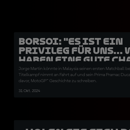
Borsoi: "Es ist ein
Privileg für uns...
haben eine gute Ch
den Fahrertitel zu
Jorge Martin könnte in Malaysia seinen ersten Matchball
Titelkampf nimmt an Fahrt auf und sein Prima Pramac Duca
davor, MotoGP™ Geschichte zu schreiben.
31 Okt. 2024