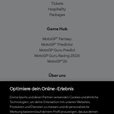
Tickets
Hospitality
Packages
Game Hub
MotoGP™ Fantasy
MotoGP™ Predictor
MotoGP Guru Predict
MotoGP Guru Racing 25/26
MotoGP™26
Über uns
MotoGP Group
Optimiere dein Online-Erlebnis
Cookie-Richtlinien
Geschäftsbedingungen
Dorna Sports und deren Partner verwenden Cookies und ähnliche
Technologien, um deine Interaktion mit unseren Websites,
Datenschutzrichtlinien
Produkten und Diensten zu messen und dir personalisierte
Kaufrichtlinie
Werbung basierend auf deinem Profil anzuzeigen, das aus deinen