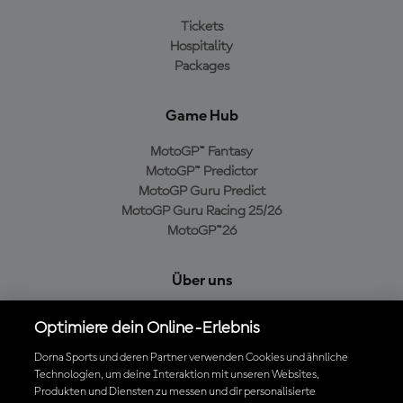
Tickets
Hospitality
Packages
Game Hub
MotoGP™ Fantasy
MotoGP™ Predictor
MotoGP Guru Predict
MotoGP Guru Racing 25/26
MotoGP™26
Über uns
MotoGP Group
Optimiere dein Online-Erlebnis
Cookie-Richtlinien
Geschäftsbedingungen
Dorna Sports und deren Partner verwenden Cookies und ähnliche
Technologien, um deine Interaktion mit unseren Websites,
Datenschutzrichtlinien
Produkten und Diensten zu messen und dir personalisierte
Kaufrichtlinie