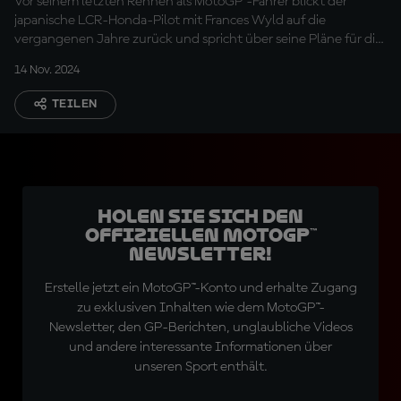
Vor seinem letzten Rennen als MotoGP™-Fahrer blickt der
japanische LCR-Honda-Pilot mit Frances Wyld auf die
vergangenen Jahre zurück und spricht über seine Pläne für die
Zukunft.
14 Nov. 2024
TEILEN
Holen Sie sich den
offiziellen MotoGP™
Newsletter!
Erstelle jetzt ein MotoGP™-Konto und erhalte Zugang
zu exklusiven Inhalten wie dem MotoGP™-
Newsletter, den GP-Berichten, unglaubliche Videos
und andere interessante Informationen über
unseren Sport enthält.