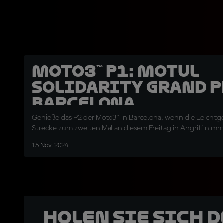
Moto3™ P1: Motul
Solidarity Grand P
Barcelona
Genieße das P2 der Moto3™ in Barcelona, wenn die Leichtg
Strecke zum zweiten Mal an diesem Freitag in Angriff nim
15 Nov. 2024
Holen Sie sich 