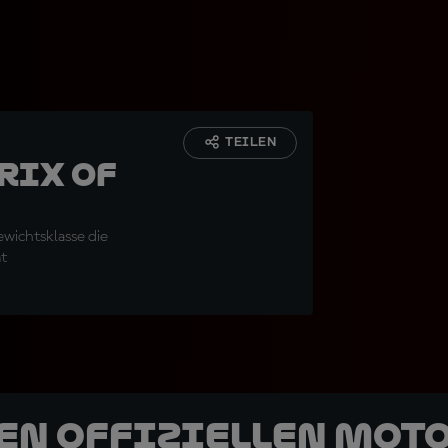
TEILEN
rix of
ewichtsklasse die
mt
den offiziellen Mot