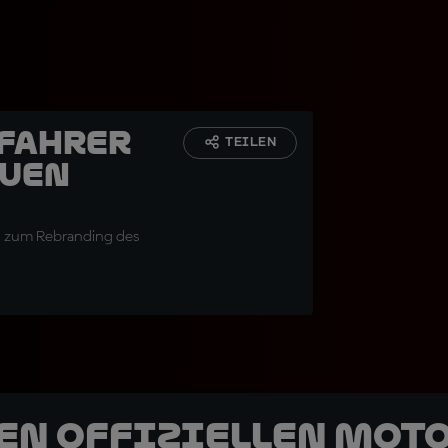
-Fahrer
TEILEN
euen
h zum Rebranding des
den offiziellen Mot