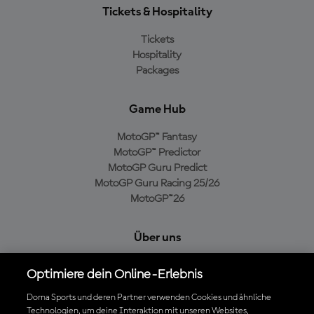
Tickets & Hospitality
Tickets
Hospitality
Packages
Game Hub
MotoGP™ Fantasy
MotoGP™ Predictor
MotoGP Guru Predict
MotoGP Guru Racing 25/26
MotoGP™26
Über uns
MotoGP Group
Optimiere dein Online-Erlebnis
Cookie-Richtlinien
Geschäftsbedingungen
Dorna Sports und deren Partner verwenden Cookies und ähnliche
Technologien, um deine Interaktion mit unseren Websites,
Datenschutzrichtlinien