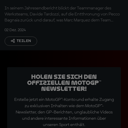
2025
In seinem Jahresendbericht blickt der Teammanager des
Werksteams, Davide Tardozzi, auf die Entthronung von Pecco
Bagnaia zurück und darauf, was Marc Marquez dem Team
bringen wird.
02 Dez. 2024
TEILEN
Holen Sie sich den
offiziellen MotoGP™
Newsletter!
Erstelle jetzt ein MotoGP™-Konto und erhalte Zugang
zu exklusiven Inhalten wie dem MotoGP™-
Newsletter, den GP-Berichten, unglaubliche Videos
und andere interessante Informationen über
unseren Sport enthält.