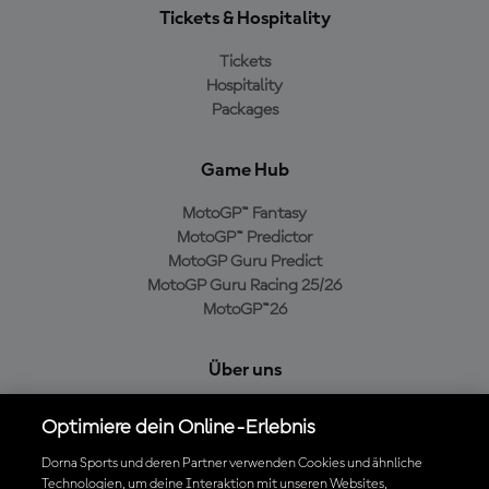
Tickets & Hospitality
Tickets
Hospitality
Packages
Game Hub
MotoGP™ Fantasy
MotoGP™ Predictor
MotoGP Guru Predict
MotoGP Guru Racing 25/26
MotoGP™26
Über uns
MotoGP Group
Optimiere dein Online-Erlebnis
Cookie-Richtlinien
Geschäftsbedingungen
Dorna Sports und deren Partner verwenden Cookies und ähnliche
Technologien, um deine Interaktion mit unseren Websites,
Datenschutzrichtlinien