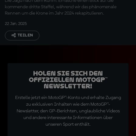
Die Jagd nach dem Ruhm: Erhasche einen Blick auf die
kommende dritte Staffel, während wir das phänomenale
Rennen um die Krone im Jahr 2024 rekapitulieren.
22 Jan. 2025
TEILEN
Holen Sie sich den
offiziellen MotoGP™
Newsletter!
Erstelle jetzt ein MotoGP™-Konto und erhalte Zugang
zu exklusiven Inhalten wie dem MotoGP™-
Newsletter, den GP-Berichten, unglaubliche Videos
und andere interessante Informationen über
unseren Sport enthält.