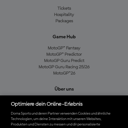
Tickets
Hospitality
Packages
Game Hub
MotoGP™ Fantasy
MotoGP™ Predictor
MotoGP Guru Predict
MotoGP Guru Racing 25/26
MotoGP™26
Über uns
MotoGP Group
Optimiere dein Online-Erlebnis
Cookie-Richtlinien
Geschäftsbedingungen
Dorna Sports und deren Partner verwenden Cookies und ähnliche
Technologien, um deine Interaktion mit unseren Websites,
Datenschutzrichtlinien
Produkten und Diensten zu messen und dir personalisierte
Kaufrichtlinie