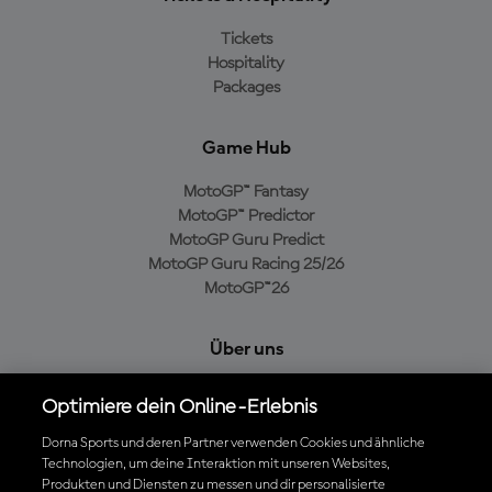
Tickets
Hospitality
Packages
Game Hub
MotoGP™ Fantasy
MotoGP™ Predictor
MotoGP Guru Predict
MotoGP Guru Racing 25/26
MotoGP™26
Über uns
MotoGP Group
Optimiere dein Online-Erlebnis
Cookie-Richtlinien
Geschäftsbedingungen
Dorna Sports und deren Partner verwenden Cookies und ähnliche
Technologien, um deine Interaktion mit unseren Websites,
Datenschutzrichtlinien
Produkten und Diensten zu messen und dir personalisierte
Kaufrichtlinie