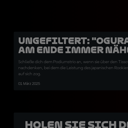
UNGEFILTERT: "Ogur
am Ende immer näh
Schließe dich dem Podiumstrio an, wenn sie über den Tisso
nachdenken, bei dem die Leistung des japanischen Rookie
auf sich zog.
01 März 2025
Holen Sie sich 