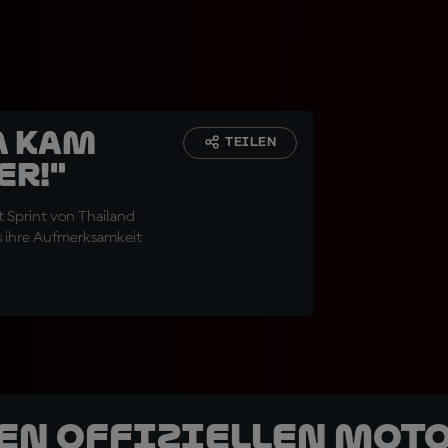
a kam
TEILEN
er!"
t Sprint von Thailand
s ihre Aufmerksamkeit
den offiziellen Mot