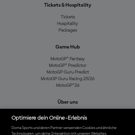
Tickets & Hospitality
Tickets
Hospitality
Packages
Game Hub
MotoGP™ Fantasy
MotoGP™ Predictor
MotoGP Guru Predict
MotoGP Guru Racing 25/26
MotoGP™26
Über uns
MotoGP Group
Optimiere dein Online-Erlebnis
Cookie-Richtlinien
Geschäftsbedingungen
Dorna Sports und deren Partner verwenden Cookies und ähnliche
Technologien, um deine Interaktion mit unseren Websites,
Datenschutzrichtlinien