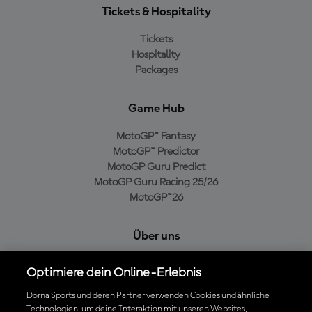
Tickets & Hospitality
Tickets
Hospitality
Packages
Game Hub
MotoGP™ Fantasy
MotoGP™ Predictor
MotoGP Guru Predict
MotoGP Guru Racing 25/26
MotoGP™26
Über uns
MotoGP Group
Optimiere dein Online-Erlebnis
Cookie-Richtlinien
Geschäftsbedingungen
Dorna Sports und deren Partner verwenden Cookies und ähnliche
Technologien, um deine Interaktion mit unseren Websites,
Datenschutzrichtlinien