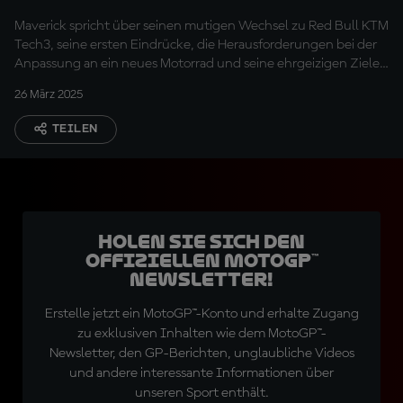
mit einem vierten
Maverick spricht über seinen mutigen Wechsel zu Red Bull KTM
Hersteller gewinnen?
Tech3, seine ersten Eindrücke, die Herausforderungen bei der
Anpassung an ein neues Motorrad und seine ehrgeizigen Ziele
für 2025.
26 März 2025
TEILEN
Holen Sie sich den
offiziellen MotoGP™
Newsletter!
Erstelle jetzt ein MotoGP™-Konto und erhalte Zugang
zu exklusiven Inhalten wie dem MotoGP™-
Newsletter, den GP-Berichten, unglaubliche Videos
und andere interessante Informationen über
unseren Sport enthält.