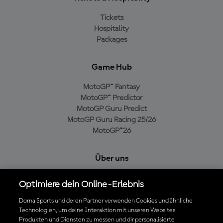
Tickets
Hospitality
Packages
Game Hub
MotoGP™ Fantasy
MotoGP™ Predictor
MotoGP Guru Predict
MotoGP Guru Racing 25/26
MotoGP™26
Über uns
MotoGP Group
Optimiere dein Online-Erlebnis
Cookie-Richtlinien
Geschäftsbedingungen
Dorna Sports und deren Partner verwenden Cookies und ähnliche
Technologien, um deine Interaktion mit unseren Websites,
Datenschutzrichtlinien
Produkten und Diensten zu messen und dir personalisierte
Kaufrichtlinie