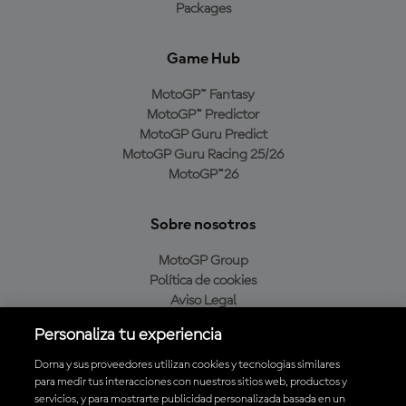
Packages
Game Hub
MotoGP™ Fantasy
MotoGP™ Predictor
MotoGP Guru Predict
MotoGP Guru Racing 25/26
MotoGP™26
Sobre nosotros
MotoGP Group
Política de cookies
Aviso Legal
Política de privacidad
Personaliza tu experiencia
Política de compra
Dorna y sus proveedores utilizan cookies y tecnologías similares
para medir tus interacciones con nuestros sitios web, productos y
servicios, y para mostrarte publicidad personalizada basada en un