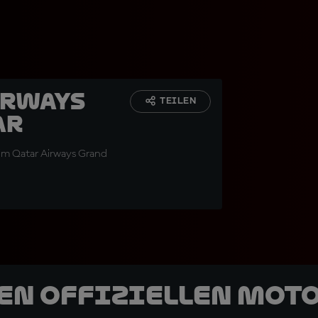
irways
TEILEN
ar
eim Qatar Airways Grand
den offiziellen Mot