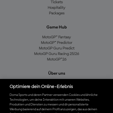
Tickets
Hospitality
Packages
Game Hub
MotoGP™ Fantasy
MotoGP™ Predictor
MotoGP Guru Predict
MotoGP Guru Racing 25/26
MotoGP™26
Über uns
MotoGP Group
Optimiere dein Online-Erlebnis
Cookie-Richtlinien
Geschäftsbedingungen
Dorna Sports und deren Partner verwenden Cookies und ähnliche
Technologien, um deine Interaktion mit unseren Websites,
Datenschutzrichtlinien
Produkten und Diensten zu messen und dir personalisierte
Kaufrichtlinie
Werbung basierend auf deinem Profil anzuzeigen, das aus deinen