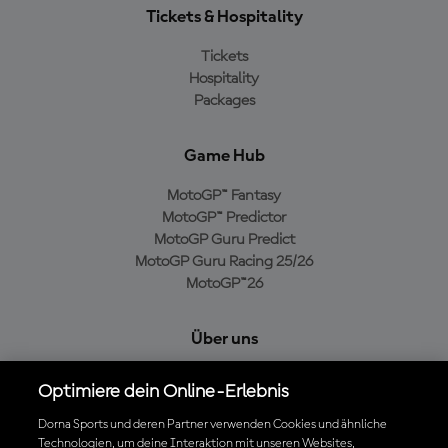
Tickets & Hospitality
Tickets
Hospitality
Packages
Game Hub
MotoGP™ Fantasy
MotoGP™ Predictor
MotoGP Guru Predict
MotoGP Guru Racing 25/26
MotoGP™26
Über uns
MotoGP Group
Optimiere dein Online-Erlebnis
Cookie-Richtlinien
Geschäftsbedingungen
Dorna Sports und deren Partner verwenden Cookies und ähnliche
Technologien, um deine Interaktion mit unseren Websites,
Datenschutzrichtlinien