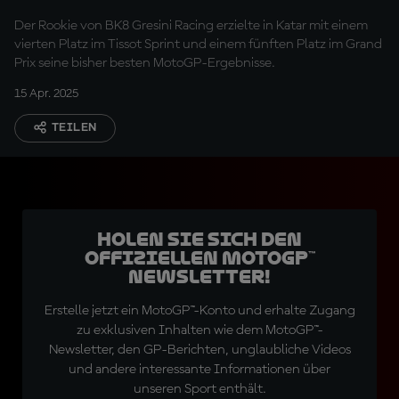
Platzierungen in Doha
Der Rookie von BK8 Gresini Racing erzielte in Katar mit einem
vierten Platz im Tissot Sprint und einem fünften Platz im Grand
Prix seine bisher besten MotoGP-Ergebnisse.
15 Apr. 2025
TEILEN
Holen Sie sich den
offiziellen MotoGP™
Newsletter!
Erstelle jetzt ein MotoGP™-Konto und erhalte Zugang
zu exklusiven Inhalten wie dem MotoGP™-
Newsletter, den GP-Berichten, unglaubliche Videos
und andere interessante Informationen über
unseren Sport enthält.