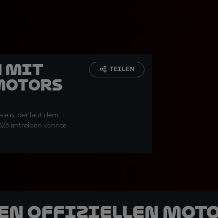
n mit
TEILEN
Motors
 ein, der laut dem
026 antreiben könnte
den offiziellen Mot