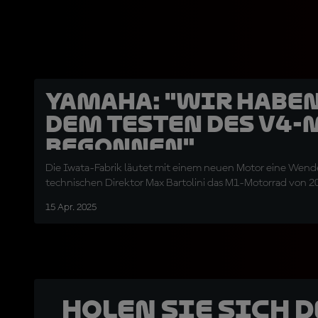
Yamaha: "Wir habe
dem Testen des V4-
begonnen"
Die Iwata-Fabrik läutet mit einem neuen Motor eine Wende
technischen Direktor Max Bartolini das M1-Motorrad von 2
15 Apr. 2025
Holen Sie sich 