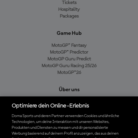
Tickets
Hospitality
Packages
Game Hub
MotoGP™ Fantasy
MotoGP™ Predictor
MotoGP Guru Predict
MotoGP Guru Racing 25/26
MotoGP™26
Über uns
MotoGP Group
Optimiere dein Online-Erlebnis
Cookie-Richtlinien
Geschäftsbedingungen
Dorna Sports und deren Partner verwenden Cookies und ähnliche
Technologien, um deine Interaktion mit unseren Websites,
Datenschutzrichtlinien
Produkten und Diensten zu messen und dir personalisierte
Kaufrichtlinie
Werbung basierend auf deinem Profil anzuzeigen, das aus deinen