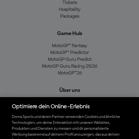
Tickets
Hospitality
Packages
Game Hub
MotoGP™ Fantasy
MotoGP™ Predictor
MotoGP Guru Predict
MotoGP Guru Racing 25/26
MotoGP™26
Über uns
MotoGP Group
Optimiere dein Online-Erlebnis
Cookie-Richtlinien
Geschäftsbedingungen
Dorna Sports und deren Partner verwenden Cookies und ähnliche
Technologien, um deine Interaktion mit unseren Websites,
Datenschutzrichtlinien
Produkten und Diensten zu messen und dir personalisierte
Kaufrichtlinie
Werbung basierend auf deinem Profil anzuzeigen, das aus deinen