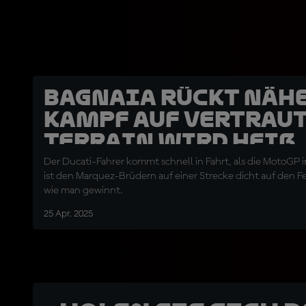
Bagnaia rückt nähe
Kampf auf vertrau
Terrain wird heiß
Der Ducati-Fahrer kommt schnell in Fahrt, als die MotoGP i
ist den Marquez-Brüdern auf einer Strecke dicht auf den Fer
wie man gewinnt.
25 Apr. 2025