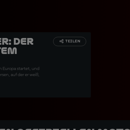
r: Der
TEILEN
tem
n Europa startet, und
sen, auf der er weiß,