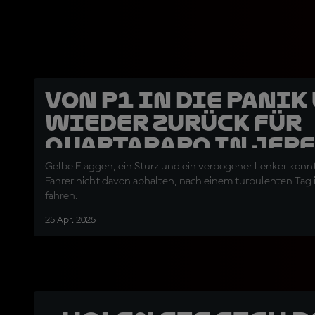
Von P1 in die Panik
wieder zurück für
Quartararo in Jere
Gelbe Flaggen, ein Sturz und ein verbogener Lenker kon
Fahrer nicht davon abhalten, nach einem turbulenten Tag i
fahren.
25 Apr. 2025