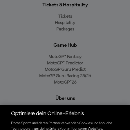
Tickets & Hospitality
Tickets
Hospitality
Packages
Game Hub
MotoGP™ Fantasy
MotoGP™ Predictor
MotoGP Guru Predict
MotoGP Guru Racing 25/26
MotoGP™26
Über uns
MotoGP Group
Optimiere dein Online-Erlebnis
Cookie-Richtlinien
Geschäftsbedingungen
Dorna Sports und deren Partner verwenden Cookies und ähnliche
Technologien, um deine Interaktion mit unseren Websites,
Datenschutzrichtlinien