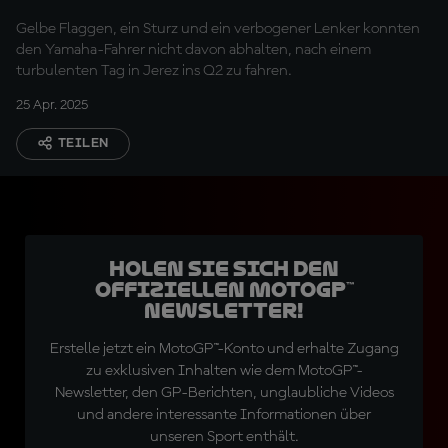
Gelbe Flaggen, ein Sturz und ein verbogener Lenker konnten
den Yamaha-Fahrer nicht davon abhalten, nach einem
turbulenten Tag in Jerez ins Q2 zu fahren.
25 Apr. 2025
TEILEN
Holen Sie sich den
offiziellen MotoGP™
Newsletter!
Erstelle jetzt ein MotoGP™-Konto und erhalte Zugang
zu exklusiven Inhalten wie dem MotoGP™-
Newsletter, den GP-Berichten, unglaubliche Videos
und andere interessante Informationen über
unseren Sport enthält.