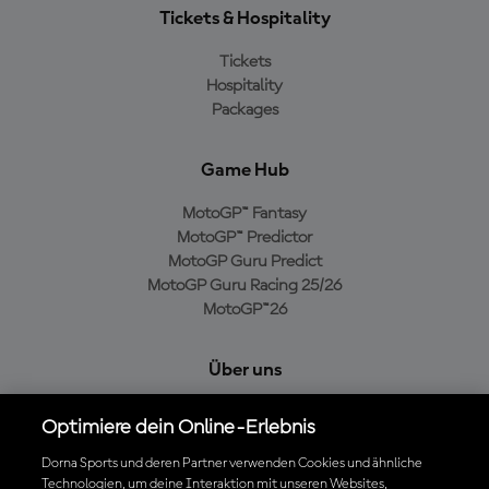
Tickets & Hospitality
Tickets
Hospitality
Packages
Game Hub
MotoGP™ Fantasy
MotoGP™ Predictor
MotoGP Guru Predict
MotoGP Guru Racing 25/26
MotoGP™26
Über uns
MotoGP Group
Optimiere dein Online-Erlebnis
Cookie-Richtlinien
Geschäftsbedingungen
Dorna Sports und deren Partner verwenden Cookies und ähnliche
Technologien, um deine Interaktion mit unseren Websites,
Datenschutzrichtlinien