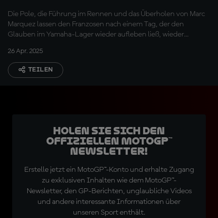
Die Pole, die Führung im Rennen und das Überholen von Marc
Marquez lassen den Franzosen nach einem Tag, der den
Glauben im Yamaha-Lager wieder aufleben ließ, wieder
lächeln.
26 Apr. 2025
TEILEN
Holen Sie sich den
offiziellen MotoGP™
Newsletter!
Erstelle jetzt ein MotoGP™-Konto und erhalte Zugang
zu exklusiven Inhalten wie dem MotoGP™-
Newsletter, den GP-Berichten, unglaubliche Videos
und andere interessante Informationen über
unseren Sport enthält.