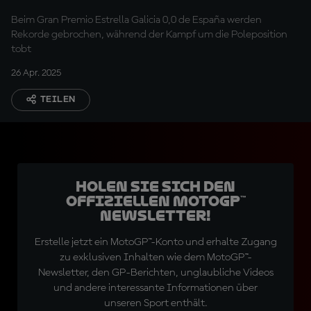
Jerez
Beim Gran Premio Estrella Galicia 0,0 de España werden
Rekorde gebrochen, während der Kampf um die Poleposition
tobt
26 Apr. 2025
TEILEN
Holen Sie sich den
offiziellen MotoGP™
Newsletter!
Erstelle jetzt ein MotoGP™-Konto und erhalte Zugang
zu exklusiven Inhalten wie dem MotoGP™-
Newsletter, den GP-Berichten, unglaubliche Videos
und andere interessante Informationen über
unseren Sport enthält.