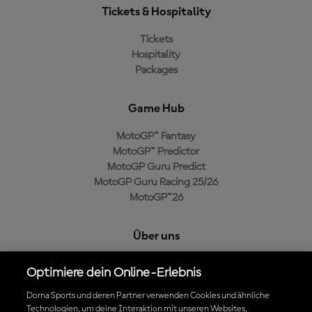
Tickets & Hospitality
Tickets
Hospitality
Packages
Game Hub
MotoGP™ Fantasy
MotoGP™ Predictor
MotoGP Guru Predict
MotoGP Guru Racing 25/26
MotoGP™26
Über uns
MotoGP Group
Optimiere dein Online-Erlebnis
Cookie-Richtlinien
Geschäftsbedingungen
Dorna Sports und deren Partner verwenden Cookies und ähnliche
Technologien, um deine Interaktion mit unseren Websites,
Datenschutzrichtlinien