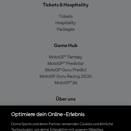
Tickets & Hospitality
Tickets
Hospitality
Packages
Game Hub
MotoGP™ Fantasy
MotoGP™ Predictor
MotoGP Guru Predict
MotoGP Guru Racing 25/26
MotoGP™26
Über uns
MotoGP Group
Optimiere dein Online-Erlebnis
Cookie-Richtlinien
Geschäftsbedingungen
Dorna Sports und deren Partner verwenden Cookies und ähnliche
Technologien, um deine Interaktion mit unseren Websites,
Datenschutzrichtlinien