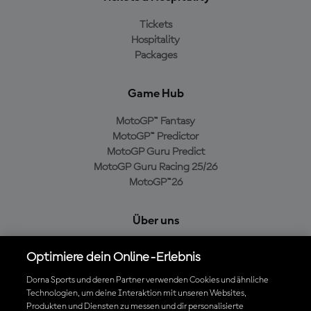
Tickets
Hospitality
Packages
Game Hub
MotoGP™ Fantasy
MotoGP™ Predictor
MotoGP Guru Predict
MotoGP Guru Racing 25/26
MotoGP™26
Über uns
MotoGP Group
Optimiere dein Online-Erlebnis
Cookie-Richtlinien
Geschäftsbedingungen
Dorna Sports und deren Partner verwenden Cookies und ähnliche
Technologien, um deine Interaktion mit unseren Websites,
Datenschutzrichtlinien
Produkten und Diensten zu messen und dir personalisierte
Kaufrichtlinie