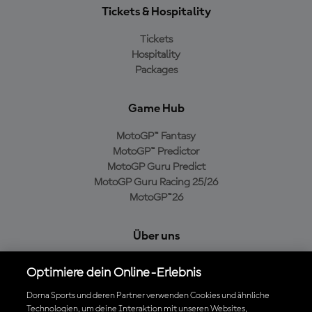
Tickets & Hospitality
Tickets
Hospitality
Packages
Game Hub
MotoGP™ Fantasy
MotoGP™ Predictor
MotoGP Guru Predict
MotoGP Guru Racing 25/26
MotoGP™26
Über uns
MotoGP Group
Optimiere dein Online-Erlebnis
Cookie-Richtlinien
Geschäftsbedingungen
Dorna Sports und deren Partner verwenden Cookies und ähnliche
Technologien, um deine Interaktion mit unseren Websites,
Datenschutzrichtlinien