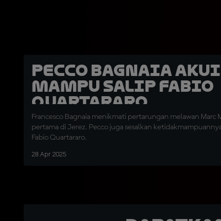
Pecco Bagnaia Akui
Mampu Salip Fabio
Quartararo
Francesco Bagnaia menikmati pertarungan melawan Marc 
pertama di Jerez. Pecco juga sesalkan ketidakmampuanny
Fabio Quartararo.
28 Apr 2025