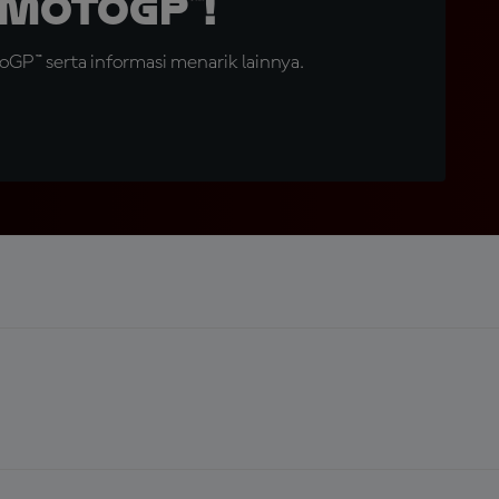
MotoGP™!
GP™ serta informasi menarik lainnya.