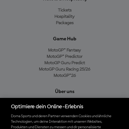
Tickets
Hospitality
Packages
Game Hub
MotoGP™ Fantasy
MotoGP™ Predictor
MotoGP Guru Predict
MotoGP Guru Racing 25/26
MotoGP™26
Über uns
MotoGP Group
Optimiere dein Online-Erlebnis
Cookie-Richtlinien
Geschäftsbedingungen
Dorna Sports und deren Partner verwenden Cookies und ähnliche
Technologien, um deine Interaktion mit unseren Websites,
Datenschutzrichtlinien
Produkten und Diensten zu messen und dir personalisierte
Kaufrichtlinie