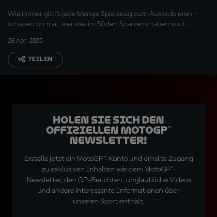
Programm?
Wie immer gibt's jede Menge Spielzeug zum Ausprobieren –
schauen wir mal, wer was im Süden Spaniens haben wird...
28 Apr. 2025
TEILEN
Holen Sie sich den
offiziellen MotoGP™
Newsletter!
Erstelle jetzt ein MotoGP™-Konto und erhalte Zugang
zu exklusiven Inhalten wie dem MotoGP™-
Newsletter, den GP-Berichten, unglaubliche Videos
und andere interessante Informationen über
unseren Sport enthält.