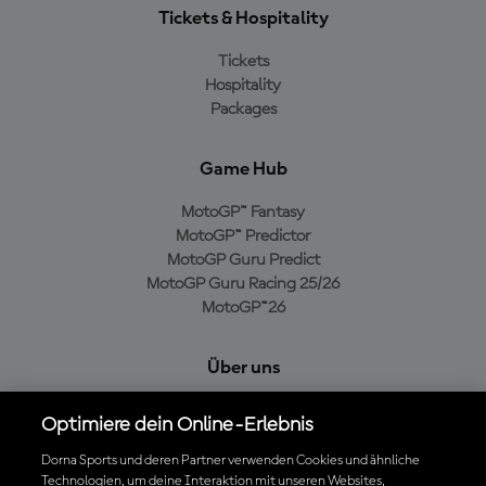
Tickets & Hospitality
Tickets
Hospitality
Packages
Game Hub
MotoGP™ Fantasy
MotoGP™ Predictor
MotoGP Guru Predict
MotoGP Guru Racing 25/26
MotoGP™26
Über uns
MotoGP Group
Optimiere dein Online-Erlebnis
Cookie-Richtlinien
Geschäftsbedingungen
Dorna Sports und deren Partner verwenden Cookies und ähnliche
Technologien, um deine Interaktion mit unseren Websites,
Datenschutzrichtlinien