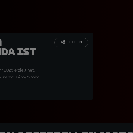
m
TEILEN
da ist
 2025 erzielt hat,
u seinem Ziel, wieder