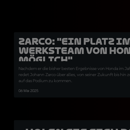
Zarco: "Ein Platz i
Werksteam von Hon
möglich"
Nachdem er die bisher besten Ergebnisse von Honda im Jahr
redet Johann Zarco über alles, von seiner Zukunft bis hin z
auf das Podium zu kommen.
06 Mai 2025