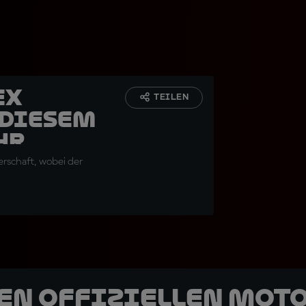
ex
TEILEN
 diesem
hr
erschaft, wobei der
den offiziellen Mot