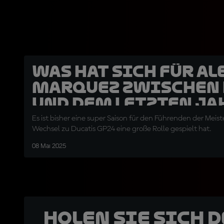
Was hat sich für Al
Marquez zwischen
und dem letzten Ja
verändert?
Es ist bisher eine super Saison für den Führenden der Meist
Wechsel zu Ducatis GP24 eine große Rolle gespielt hat.
08 Mai 2025
Holen Sie sich 